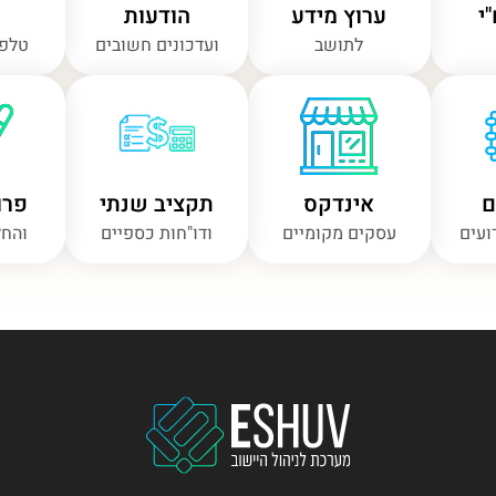
י
ערוץ מידע
הודעות
לתושב
ועדכונים חשובים
טלפו
ם
אינדקס
תקציב שנתי
פרו
ועים
עסקים מקומיים
ודו"חות כספיים
והחל