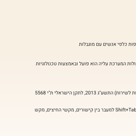
פות כלפי אנשים עם מוגבלות
לות המערכת עליה הוא פועל ובאמצעות טכנולוגיות
התאמות הנגישות באתר בוצעו בהתאם לסימן ג': שירותי האינטרנט בתקנות שוויון זכויות לאנשים עם מוגבלות (התאמות נגישות לשירות) התשע"ג 2013, לתקן הישראלי ת"י 5568
האתר תומך בשימוש בטכנולוגיות מסייעות כגון תוכנות הקראת מסך, בגלישה בעזרת מקלדת על ידי שימוש במקשי ה-Tab וה-Shift+Tab למעבר בין קישורים, מקשי החיצים, מקש