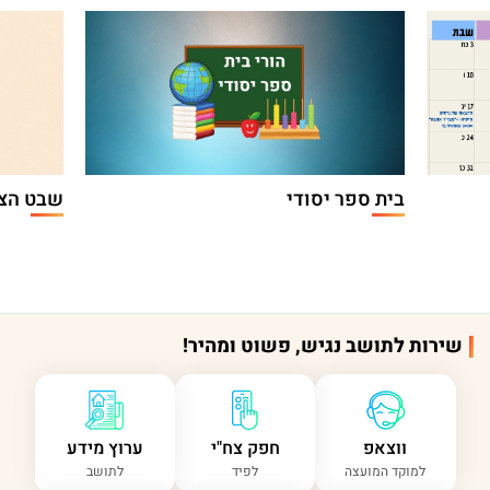
בית ספר יסודי
שבט הצ
שירות לתושב נגיש, פשוט ומהיר!
ווצאפ
חפק צח"י
ערוץ מידע
למוקד המועצה
לפיד
לתושב